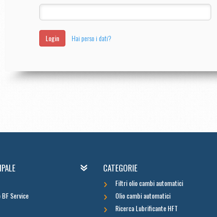
Login
Hai perso i dati?
IPALE
CATEGORIE
Filtri olio cambi automatici
o BF Service
Olio cambi automatici
Ricerca Lubrificante HFT